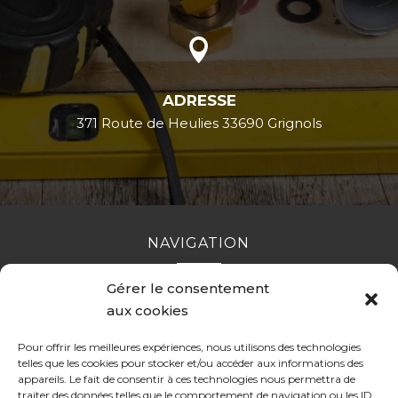

ADRESSE
371 Route de Heulies 33690 Grignols
NAVIGATION
Gérer le consentement
Accueil
Contact
Mentions légales
Secteurs
aux cookies
Plan du site
Pour offrir les meilleures expériences, nous utilisons des technologies
telles que les cookies pour stocker et/ou accéder aux informations des
appareils. Le fait de consentir à ces technologies nous permettra de
traiter des données telles que le comportement de navigation ou les ID