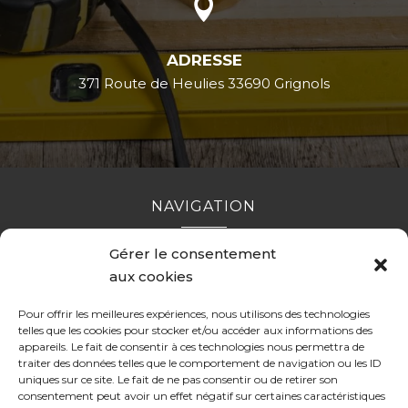

ADRESSE
371 Route de Heulies 33690 Grignols
NAVIGATION
Gérer le consentement
Accueil
Contact
Mentions légales
Secteurs
aux cookies
Plan du site
Pour offrir les meilleures expériences, nous utilisons des technologies
telles que les cookies pour stocker et/ou accéder aux informations des
appareils. Le fait de consentir à ces technologies nous permettra de
traiter des données telles que le comportement de navigation ou les ID
RÉALISATION
uniques sur ce site. Le fait de ne pas consentir ou de retirer son
consentement peut avoir un effet négatif sur certaines caractéristiques